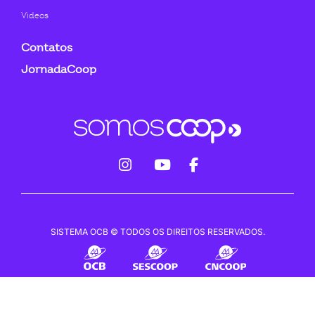
Videos
Contatos
JornadaCoop
fab
fab
fab
fa-
fa-
fa-
instagram
youtube
facebook-
SISTEMA OCB © TODOS OS DIREITOS RESERVADOS.
f