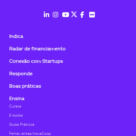
ook-
fab
fab
fab
fab
fab
fab
fa-
fa-
fa-
fa-
fa-
fa-
Indica
linkedin-
instagram
youtube
twitter
facebook-
flickr
Radar de financiamento
in
f
Conexão com Startups
Responde
Boas práticas
Ensina
Cursos
E-books
Guias Práticos
Ferramentas InovaCoop