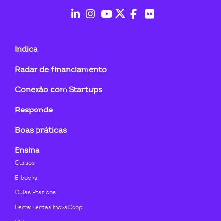
ook-
fab
fab
fab
fab
fab
fab
fa-
fa-
fa-
fa-
fa-
fa-
Indica
linkedin-
instagram
youtube
twitter
facebook-
flickr
Radar de financiamento
in
f
Conexão com Startups
Responde
Boas práticas
Ensina
Cursos
E-books
Guias Práticos
Ferramentas InovaCoop