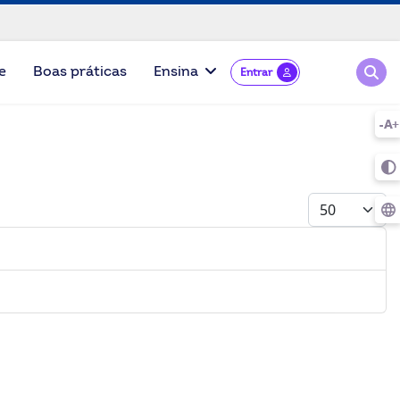
Pesqu
e
Boas práticas
Ensina
Entrar
Mostrar #