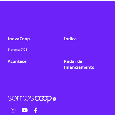
ook-
InovaCoop
Indica
Sistema OCB
Acontece
Radar de
financiamento
fab
fab
fab