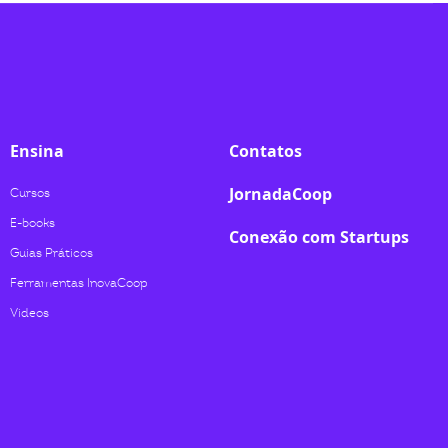
Ensina
Contatos
JornadaCoop
Cursos
E-books
Conexão com Startups
Guias Práticos
Ferramentas InovaCoop
Videos