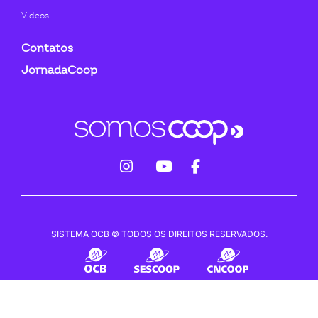
Videos
Contatos
JornadaCoop
fab
fab
fab
fa-
fa-
fa-
instagram
youtube
facebook-
SISTEMA OCB © TODOS OS DIREITOS RESERVADOS.
f