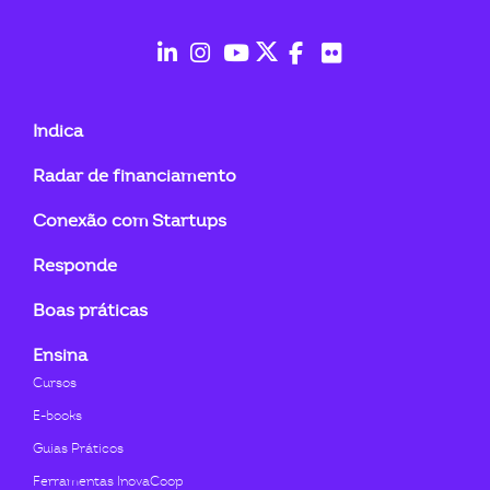
ook-
fab
fab
fab
fab
fab
fab
fa-
fa-
fa-
fa-
fa-
fa-
Indica
linkedin-
instagram
youtube
twitter
facebook-
flickr
Radar de financiamento
in
f
Conexão com Startups
Responde
Boas práticas
Ensina
Cursos
E-books
Guias Práticos
Ferramentas InovaCoop