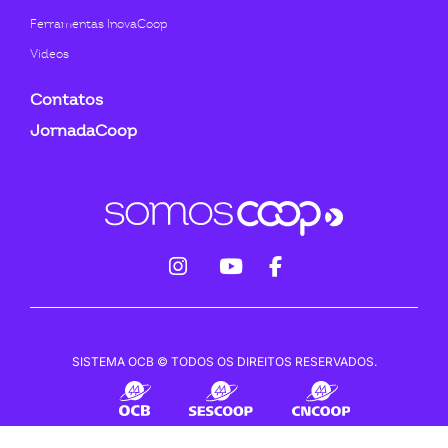
Ferramentas InovaCoop
Videos
Contatos
JornadaCoop
fab
fab
fab
fa-
fa-
fa-
instagram
youtube
facebook-
SISTEMA OCB © TODOS OS DIREITOS RESERVADOS.
f