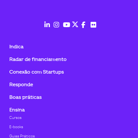
ook-
fab
fab
fab
fab
fab
fab
fa-
fa-
fa-
fa-
fa-
fa-
Indica
linkedin-
instagram
youtube
twitter
facebook-
flickr
Radar de financiamento
in
f
Conexão com Startups
Responde
Boas práticas
Ensina
Cursos
E-books
Guias Práticos