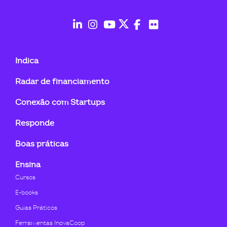
ook-
fab
fab
fab
fab
fab
fab
fa-
fa-
fa-
fa-
fa-
fa-
Indica
linkedin-
instagram
youtube
twitter
facebook-
flickr
Radar de financiamento
in
f
Conexão com Startups
Responde
Boas práticas
Ensina
Cursos
E-books
Guias Práticos
Ferramentas InovaCoop