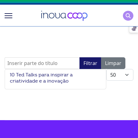
Pesqu
Inserir parte do título
Filtrar
Limpar
Mostrar #
10 Ted Talks para inspirar a
criatividade e a inovação