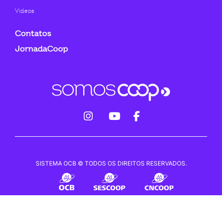
Videos
Contatos
JornadaCoop
fab
fab
fab
fa-
fa-
fa-
instagram
youtube
facebook-
SISTEMA OCB © TODOS OS DIREITOS RESERVADOS.
f