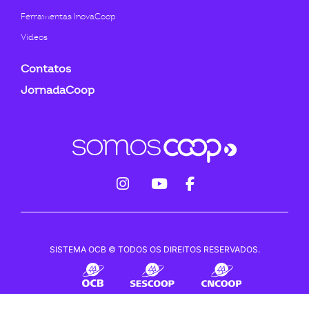
Ferramentas InovaCoop
Videos
Contatos
JornadaCoop
fab
fab
fab
fa-
fa-
fa-
instagram
youtube
facebook-
SISTEMA OCB © TODOS OS DIREITOS RESERVADOS.
f