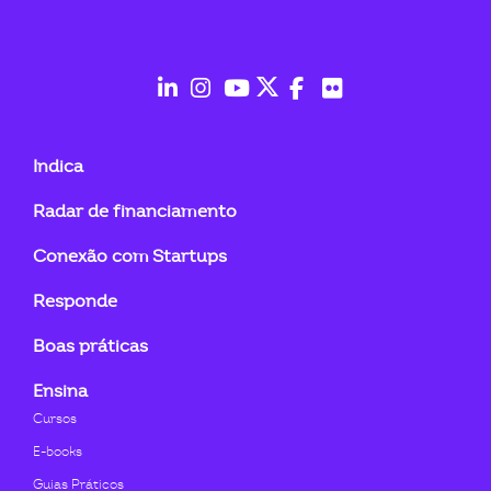
ook-
fab
fab
fab
fab
fab
fab
fa-
fa-
fa-
fa-
fa-
fa-
Indica
linkedin-
instagram
youtube
twitter
facebook-
flickr
Radar de financiamento
in
f
Conexão com Startups
Responde
Boas práticas
Ensina
Cursos
E-books
Guias Práticos