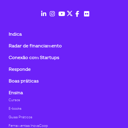
ook-
fab
fab
fab
fab
fab
fab
fa-
fa-
fa-
fa-
fa-
fa-
Indica
linkedin-
instagram
youtube
twitter
facebook-
flickr
Radar de financiamento
in
f
Conexão com Startups
Responde
Boas práticas
Ensina
Cursos
E-books
Guias Práticos
Ferramentas InovaCoop