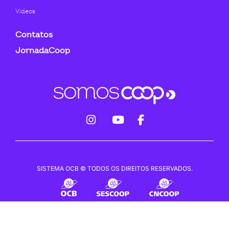
Videos
Contatos
JornadaCoop
fab
fab
fab
fa-
fa-
fa-
instagram
youtube
facebook-
SISTEMA OCB © TODOS OS DIREITOS RESERVADOS.
f