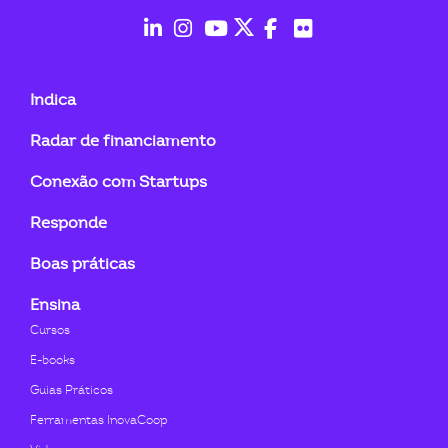
ook-
fab
fab
fab
fab
fab
fab
fa-
fa-
fa-
fa-
fa-
fa-
Indica
linkedin-
instagram
youtube
twitter
facebook-
flickr
Radar de financiamento
in
f
Conexão com Startups
Responde
Boas práticas
Ensina
Cursos
E-books
Guias Práticos
Ferramentas InovaCoop