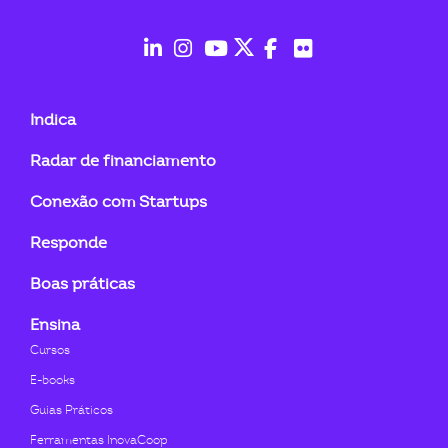
ook-
fab
fab
fab
fab
fab
fab
fa-
fa-
fa-
fa-
fa-
fa-
Indica
linkedin-
instagram
youtube
twitter
facebook-
flickr
Radar de financiamento
in
f
Conexão com Startups
Responde
Boas práticas
Ensina
Cursos
E-books
Guias Práticos
Ferramentas InovaCoop