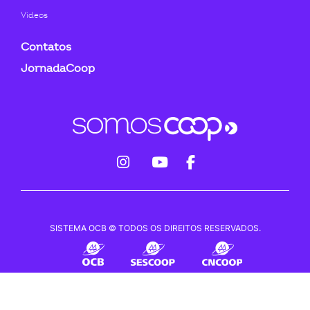
Videos
Contatos
JornadaCoop
fab
fab
fab
fa-
fa-
fa-
instagram
youtube
facebook-
SISTEMA OCB © TODOS OS DIREITOS RESERVADOS.
f