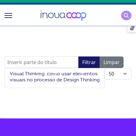
Pesqu
Inserir parte do título
Filtrar
Limpar
Mostrar #
Visual Thinking: como usar elementos
visuais no processo de Design Thinking