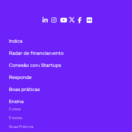
ook-
fab
fab
fab
fab
fab
fab
fa-
fa-
fa-
fa-
fa-
fa-
Indica
linkedin-
instagram
youtube
twitter
facebook-
flickr
Radar de financiamento
in
f
Conexão com Startups
Responde
Boas práticas
Ensina
Cursos
E-books
Guias Práticos