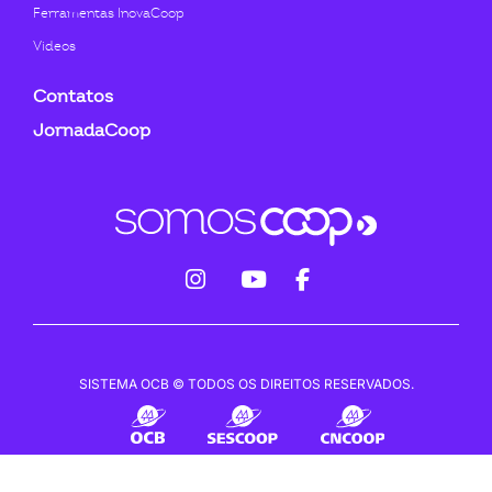
Ferramentas InovaCoop
Videos
Contatos
JornadaCoop
fab
fab
fab
fa-
fa-
fa-
instagram
youtube
facebook-
SISTEMA OCB © TODOS OS DIREITOS RESERVADOS.
f