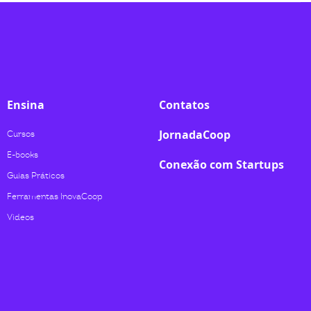
Ensina
Contatos
JornadaCoop
Cursos
E-books
Conexão com Startups
Guias Práticos
Ferramentas InovaCoop
Videos