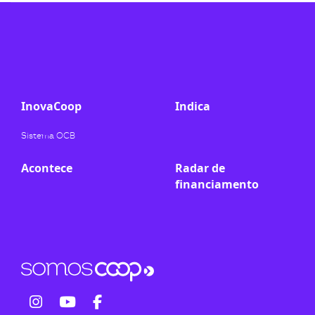
ook-
InovaCoop
Indica
Sistema OCB
Acontece
Radar de
financiamento
fab
fab
fab