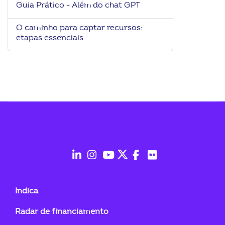
Guia Prático - Além do chat GPT
ook-
O caminho para captar recursos:
etapas essenciais
fab
fab
fab
fab
fab
fab
fa-
fa-
fa-
fa-
fa-
fa-
Indica
linkedin-
instagram
youtube
twitter
facebook-
flickr
Radar de financiamento
in
f