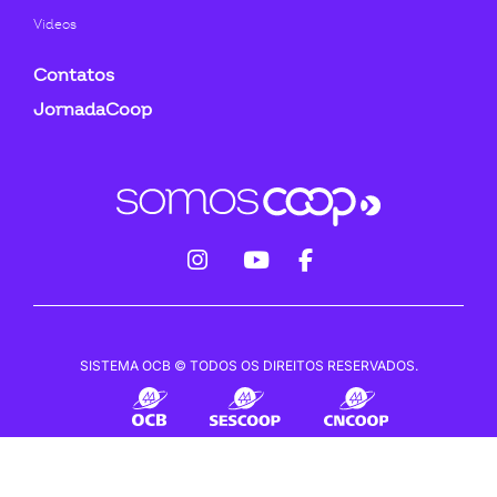
Videos
Contatos
JornadaCoop
fab
fab
fab
fa-
fa-
fa-
instagram
youtube
facebook-
SISTEMA OCB © TODOS OS DIREITOS RESERVADOS.
f