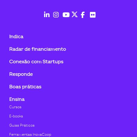
ook-
fab
fab
fab
fab
fab
fab
fa-
fa-
fa-
fa-
fa-
fa-
Indica
linkedin-
instagram
youtube
twitter
facebook-
flickr
Radar de financiamento
in
f
Conexão com Startups
Responde
Boas práticas
Ensina
Cursos
E-books
Guias Práticos
Ferramentas InovaCoop