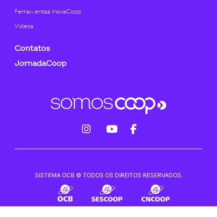
Ferramentas InovaCoop
Videos
Contatos
JornadaCoop
fab
fab
fab
fa-
fa-
fa-
instagram
youtube
facebook-
SISTEMA OCB © TODOS OS DIREITOS RESERVADOS.
f