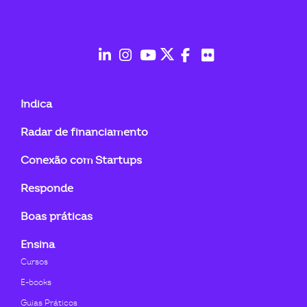
ook-
fab
fab
fab
fab
fab
fab
fa-
fa-
fa-
fa-
fa-
fa-
Indica
linkedin-
instagram
youtube
twitter
facebook-
flickr
Radar de financiamento
in
f
Conexão com Startups
Responde
Boas práticas
Ensina
Cursos
E-books
Guias Práticos