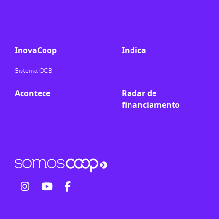
ook-
InovaCoop
Indica
Sistema OCB
Acontece
Radar de
financiamento
fab
fab
fab
fa-
fa-
fa-
instagram
youtube
facebook-