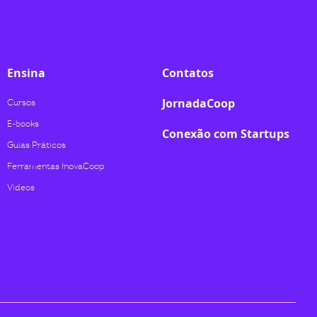
Ensina
Contatos
JornadaCoop
Cursos
E-books
Conexão com Startups
Guias Práticos
Ferramentas InovaCoop
Videos