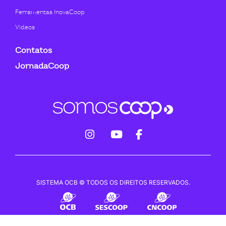
Ferramentas InovaCoop
Videos
Contatos
JornadaCoop
fab
fab
fab
fa-
fa-
fa-
instagram
youtube
facebook-
SISTEMA OCB © TODOS OS DIREITOS RESERVADOS.
f