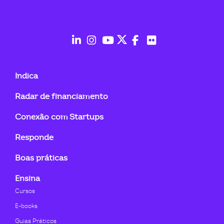
ook-
fab
fab
fab
fab
fab
fab
fa-
fa-
fa-
fa-
fa-
fa-
Indica
linkedin-
instagram
youtube
twitter
facebook-
flickr
Radar de financiamento
in
f
Conexão com Startups
Responde
Boas práticas
Ensina
Cursos
E-books
Guias Práticos