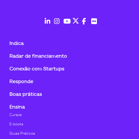
ook-
fab
fab
fab
fab
fab
fab
fa-
fa-
fa-
fa-
fa-
fa-
Indica
linkedin-
instagram
youtube
twitter
facebook-
flickr
Radar de financiamento
in
f
Conexão com Startups
Responde
Boas práticas
Ensina
Cursos
E-books
Guias Práticos