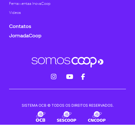
Ferramentas InovaCoop
Videos
Contatos
JornadaCoop
fab
fab
fab
fa-
fa-
fa-
instagram
youtube
facebook-
SISTEMA OCB © TODOS OS DIREITOS RESERVADOS.
f