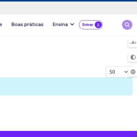
Pesqu
e
Boas práticas
Ensina
Entrar
Mostrar #