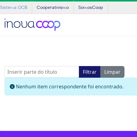
Sistema OCB
Cooperativismo
SomosCoop
Inserir parte do título
Filtrar
Limpar
Informação
Nenhum item correspondente foi encontrado.