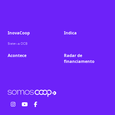
ook-
InovaCoop
Indica
Sistema OCB
Acontece
Radar de
financiamento
fab
fab
fab
fa-
fa-
fa-