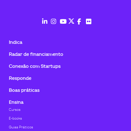
ook-
fab
fab
fab
fab
fab
fab
fa-
fa-
fa-
fa-
fa-
fa-
Indica
linkedin-
instagram
youtube
twitter
facebook-
flickr
Radar de financiamento
in
f
Conexão com Startups
Responde
Boas práticas
Ensina
Cursos
E-books
Guias Práticos