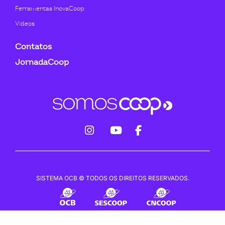
Ferramentas InovaCoop
Videos
Contatos
JornadaCoop
fab
fab
fab
fa-
fa-
fa-
instagram
youtube
facebook-
SISTEMA OCB © TODOS OS DIREITOS RESERVADOS.
f