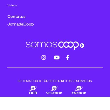
Videos
Contatos
JornadaCoop
fab
fab
fab
fa-
fa-
fa-
instagram
youtube
facebook-
SISTEMA OCB © TODOS OS DIREITOS RESERVADOS.
f