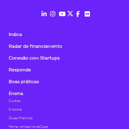
ook-
fab
fab
fab
fab
fab
fab
fa-
fa-
fa-
fa-
fa-
fa-
Indica
linkedin-
instagram
youtube
twitter
facebook-
flickr
Radar de financiamento
in
f
Conexão com Startups
Responde
Boas práticas
Ensina
Cursos
E-books
Guias Práticos
Ferramentas InovaCoop