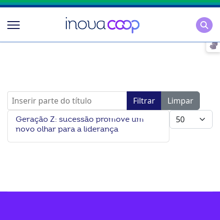
Pesqu
Inserir parte do título
Filtrar
Limpar
Mostrar #
Geração Z: sucessão promove um
novo olhar para a liderança