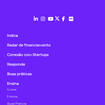
ook-
fab
fab
fab
fab
fab
fab
fa-
fa-
fa-
fa-
fa-
fa-
Indica
linkedin-
instagram
youtube
twitter
facebook-
flickr
Radar de financiamento
in
f
Conexão com Startups
Responde
Boas práticas
Ensina
Cursos
E-books
Guias Práticos