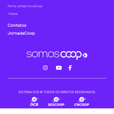
Ferramentas InovaCoop
Videos
Contatos
JornadaCoop
fab
fab
fab
fa-
fa-
fa-
instagram
youtube
facebook-
SISTEMA OCB © TODOS OS DIREITOS RESERVADOS.
f