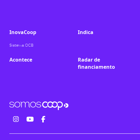
ook-
InovaCoop
Indica
Sistema OCB
Acontece
Radar de
financiamento
fab
fab
fab
fa-
fa-
fa-
instagram
youtube
facebook-