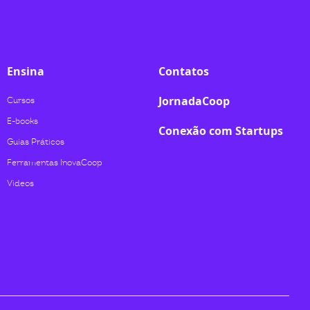
Ensina
Contatos
JornadaCoop
Cursos
E-books
Conexão com Startups
Guias Práticos
Ferramentas InovaCoop
Videos