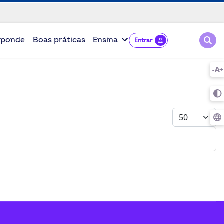
Pesqu
sponde
Boas práticas
Ensina
Entrar
Mostrar #