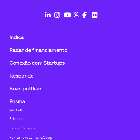
ook-
fab
fab
fab
fab
fab
fab
fa-
fa-
fa-
fa-
fa-
fa-
Indica
linkedin-
instagram
youtube
twitter
facebook-
flickr
Radar de financiamento
in
f
Conexão com Startups
Responde
Boas práticas
Ensina
Cursos
E-books
Guias Práticos
Ferramentas InovaCoop