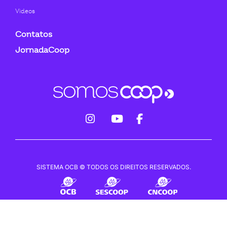
Videos
Contatos
JornadaCoop
fab
fab
fab
fa-
fa-
fa-
instagram
youtube
facebook-
SISTEMA OCB © TODOS OS DIREITOS RESERVADOS.
f