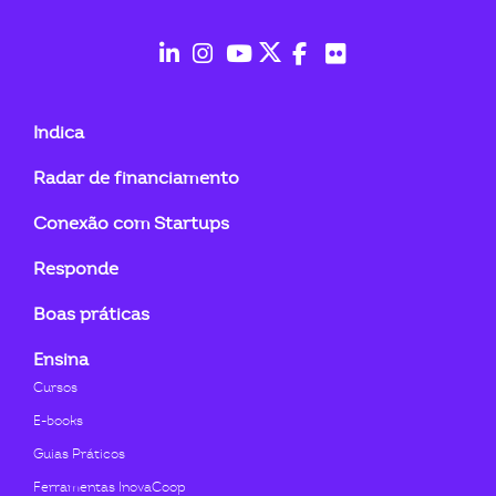
ook-
fab
fab
fab
fab
fab
fab
fa-
fa-
fa-
fa-
fa-
fa-
Indica
linkedin-
instagram
youtube
twitter
facebook-
flickr
Radar de financiamento
in
f
Conexão com Startups
Responde
Boas práticas
Ensina
Cursos
E-books
Guias Práticos
Ferramentas InovaCoop