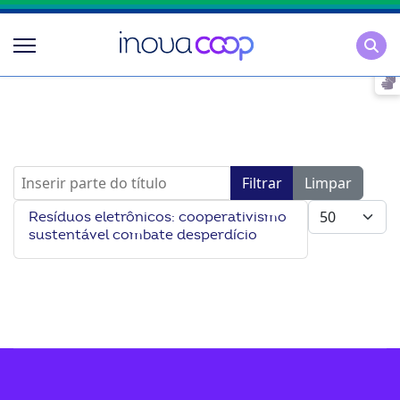
Pesqu
Inserir parte do título
Filtrar
Limpar
Mostrar #
Resíduos eletrônicos: cooperativismo
sustentável combate desperdício