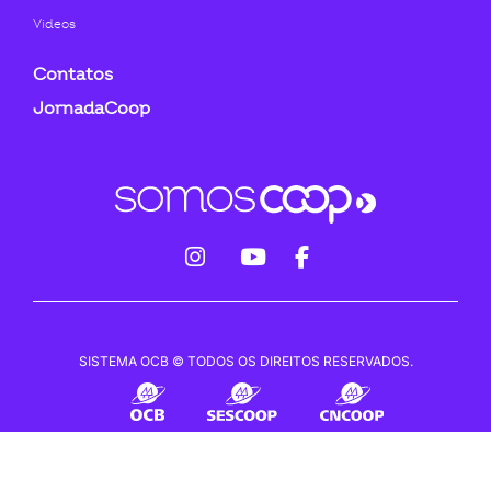
Videos
Contatos
JornadaCoop
fab
fab
fab
fa-
fa-
fa-
instagram
youtube
facebook-
SISTEMA OCB © TODOS OS DIREITOS RESERVADOS.
f