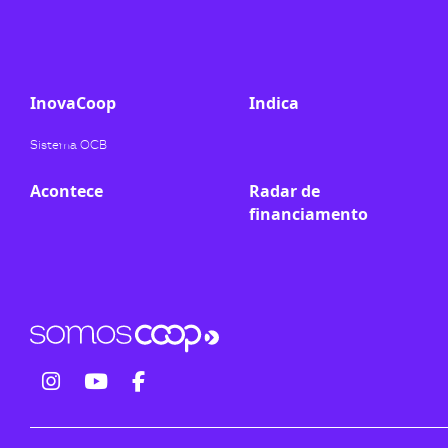
ook-
InovaCoop
Indica
Sistema OCB
Acontece
Radar de
financiamento
fab
fab
fab
fa-
fa-
fa-
instagram
youtube
facebook-