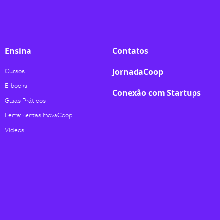
Ensina
Contatos
JornadaCoop
Cursos
E-books
Conexão com Startups
Guias Práticos
Ferramentas InovaCoop
Videos