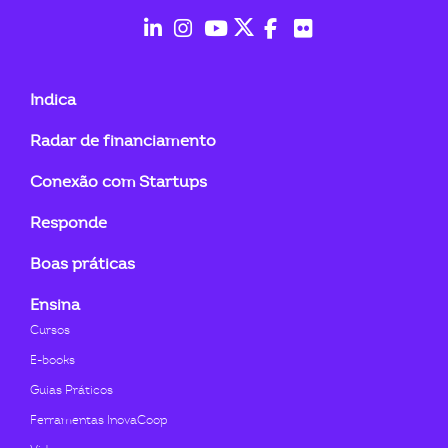
ook-
fab
fab
fab
fab
fab
fab
fa-
fa-
fa-
fa-
fa-
fa-
Indica
linkedin-
instagram
youtube
twitter
facebook-
flickr
Radar de financiamento
in
f
Conexão com Startups
Responde
Boas práticas
Ensina
Cursos
E-books
Guias Práticos
Ferramentas InovaCoop