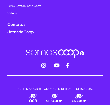
Ferramentas InovaCoop
Videos
Contatos
JornadaCoop
fab
fab
fab
fa-
fa-
fa-
instagram
youtube
facebook-
SISTEMA OCB © TODOS OS DIREITOS RESERVADOS.
f