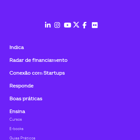
ook-
fab
fab
fab
fab
fab
fab
fa-
fa-
fa-
fa-
fa-
fa-
Indica
linkedin-
instagram
youtube
twitter
facebook-
flickr
Radar de financiamento
in
f
Conexão com Startups
Responde
Boas práticas
Ensina
Cursos
E-books
Guias Práticos