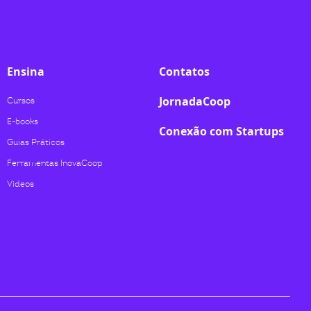
Ensina
Contatos
JornadaCoop
Cursos
E-books
Conexão com Startups
Guias Práticos
Ferramentas InovaCoop
Videos