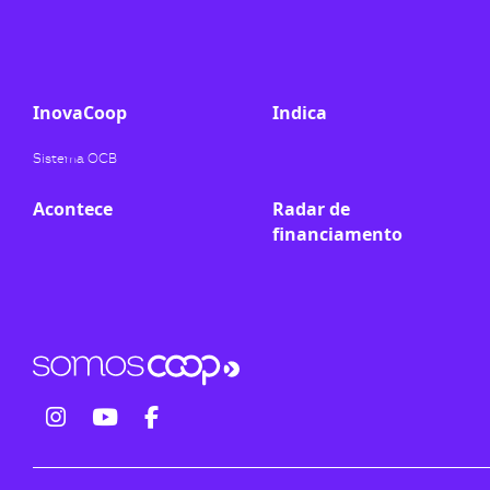
ook-
InovaCoop
Indica
Sistema OCB
Acontece
Radar de
financiamento
fab
fab
fab
fa-
fa-
fa-
instagram
youtube
facebook-