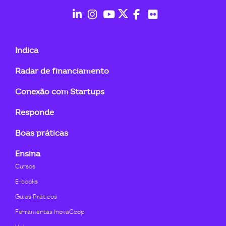
ook-
fab
fab
fab
fab
fab
fab
fa-
fa-
fa-
fa-
fa-
fa-
Indica
linkedin-
instagram
youtube
twitter
facebook-
flickr
Radar de financiamento
in
f
Conexão com Startups
Responde
Boas práticas
Ensina
Cursos
E-books
Guias Práticos
Ferramentas InovaCoop