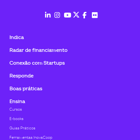
ook-
fab
fab
fab
fab
fab
fab
fa-
fa-
fa-
fa-
fa-
fa-
Indica
linkedin-
instagram
youtube
twitter
facebook-
flickr
Radar de financiamento
in
f
Conexão com Startups
Responde
Boas práticas
Ensina
Cursos
E-books
Guias Práticos
Ferramentas InovaCoop