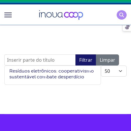
Pesqu
Inserir parte do título
Filtrar
Limpar
Mostrar #
Resíduos eletrônicos: cooperativismo
sustentável combate desperdício