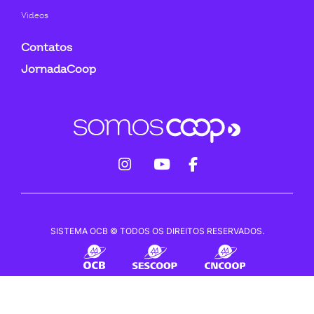
Videos
Contatos
JornadaCoop
fab
fab
fab
fa-
fa-
fa-
instagram
youtube
facebook-
SISTEMA OCB © TODOS OS DIREITOS RESERVADOS.
f