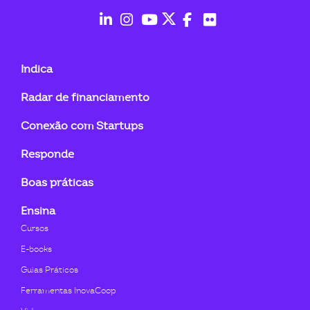
ook-
fab
fab
fab
fab
fab
fab
fa-
fa-
fa-
fa-
fa-
fa-
Indica
linkedin-
instagram
youtube
twitter
facebook-
flickr
Radar de financiamento
in
f
Conexão com Startups
Responde
Boas práticas
Ensina
Cursos
E-books
Guias Práticos
Ferramentas InovaCoop