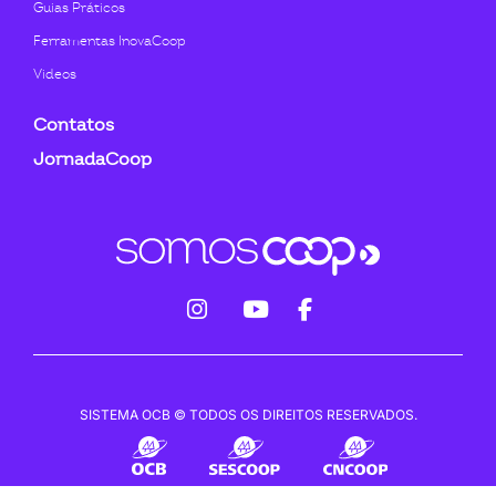
Guias Práticos
Ferramentas InovaCoop
Videos
Contatos
JornadaCoop
fab
fab
fab
fa-
fa-
fa-
instagram
youtube
facebook-
SISTEMA OCB © TODOS OS DIREITOS RESERVADOS.
f