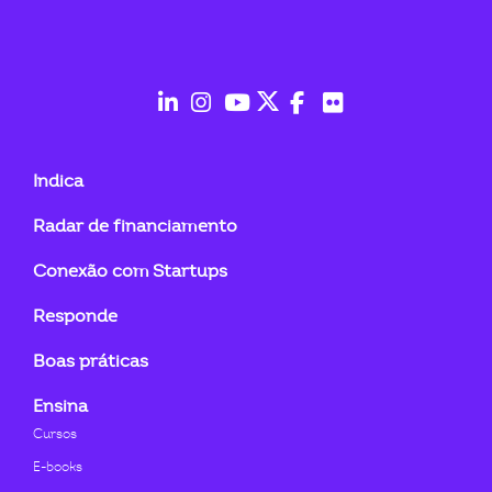
ook-
fab
fab
fab
fab
fab
fab
fa-
fa-
fa-
fa-
fa-
fa-
Indica
linkedin-
instagram
youtube
twitter
facebook-
flickr
Radar de financiamento
in
f
Conexão com Startups
Responde
Boas práticas
Ensina
Cursos
E-books