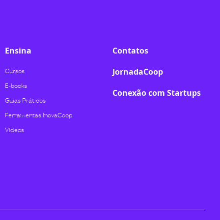
Ensina
Contatos
JornadaCoop
Cursos
E-books
Conexão com Startups
Guias Práticos
Ferramentas InovaCoop
Videos