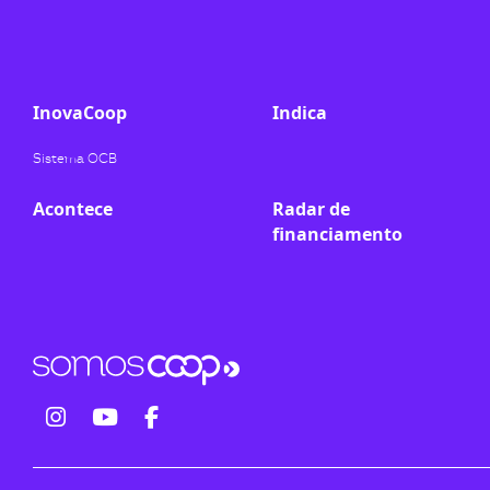
ook-
InovaCoop
Indica
Sistema OCB
Acontece
Radar de
financiamento
fab
fab
fab
fa-
fa-
fa-
instagram
youtube
facebook-