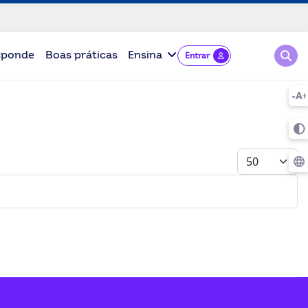
Pesqu
sponde
Boas práticas
Ensina
Entrar
Mostrar #