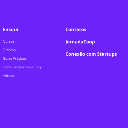
Ensina
Contatos
JornadaCoop
Cursos
E-books
Conexão com Startups
Guias Práticos
Ferramentas InovaCoop
Videos