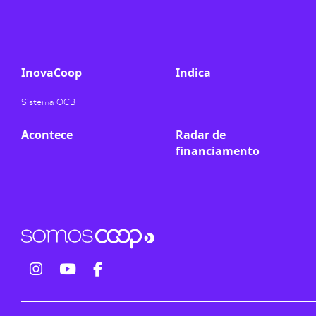
ook-
InovaCoop
Indica
Sistema OCB
Acontece
Radar de
financiamento
fab
fab
fab
fa-
fa-
fa-
instagram
youtube
facebook-