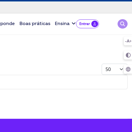
Pesqu
sponde
Boas práticas
Ensina
Entrar
Mostrar #