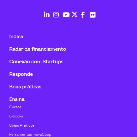
ook-
fab
fab
fab
fab
fab
fab
fa-
fa-
fa-
fa-
fa-
fa-
Indica
linkedin-
instagram
youtube
twitter
facebook-
flickr
Radar de financiamento
in
f
Conexão com Startups
Responde
Boas práticas
Ensina
Cursos
E-books
Guias Práticos
Ferramentas InovaCoop