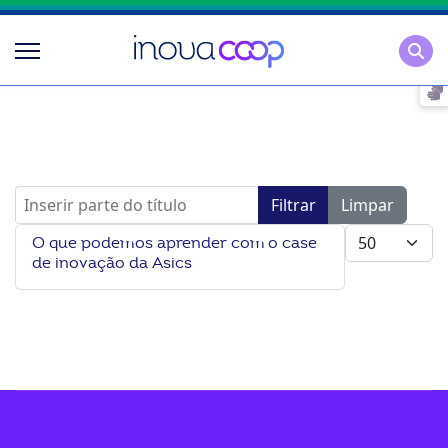
Pesqu
Inserir parte do título
Filtrar
Limpar
Mostrar #
O que podemos aprender com o case
de inovação da Asics