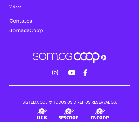
Videos
Contatos
JornadaCoop
fab
fab
fab
fa-
fa-
fa-
instagram
youtube
facebook-
SISTEMA OCB © TODOS OS DIREITOS RESERVADOS.
f