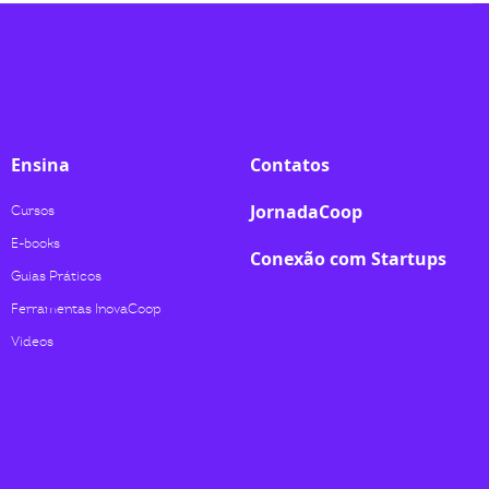
Ensina
Contatos
JornadaCoop
Cursos
E-books
Conexão com Startups
Guias Práticos
Ferramentas InovaCoop
Videos