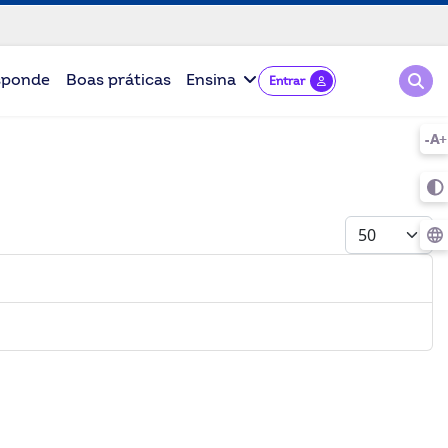
Pesqu
sponde
Boas práticas
Ensina
Entrar
Mostrar #