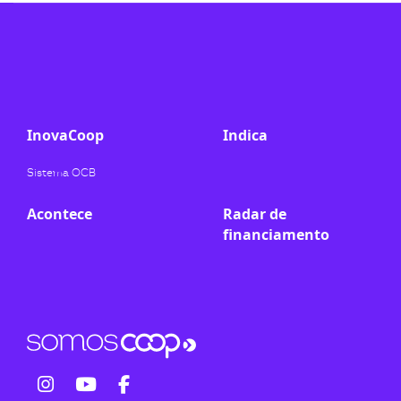
ook-
InovaCoop
Indica
Sistema OCB
Acontece
Radar de
financiamento
fab
fab
fab