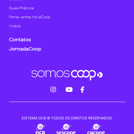
Guias Práticos
Ferramentas InovaCoop
Videos
Contatos
JornadaCoop
fab
fab
fab
fa-
fa-
fa-
instagram
youtube
facebook-
SISTEMA OCB © TODOS OS DIREITOS RESERVADOS.
f