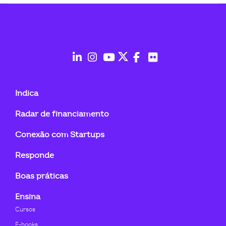
ook-
fab
fab
fab
fab
fab
fab
fa-
fa-
fa-
fa-
fa-
fa-
Indica
linkedin-
instagram
youtube
twitter
facebook-
flickr
Radar de financiamento
in
f
Conexão com Startups
Responde
Boas práticas
Ensina
Cursos
E-books