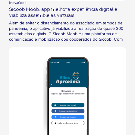
InovaCoop
Sicoob Moob: app melhora experiência digital e
viabiliza assembleias virtuais
Além de evitar o distanciamento do associado em tempos de
pandemia, o aplicativo já viabilizou a realização de quase 300
assembleias digitais. O Sicoob Moob é uma plataforma de
comunicação e mobilização dos cooperados do Sicoob. Com
125 mil cooperados ativos, a ferramenta já recebeu mais de
1.620 eventos online, incluindo as assembleias digitais, que
garantiram, para as cooperativas do Sicoob, o processo e o
compromisso com a gestão democrática do cooperativismo.