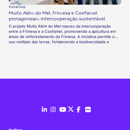
InovaCoop
Muito Além do Mel: Frimesa e Coofamel
protagonizam intercooperação sustentável
O projeto Muito Além do Mel nasceu da intercooperação
entre a Frimesa e a Coofamel, promovendo a apicultura em
áreas de reflorestamento da Frimesa. A iniciativa permite o
uso múltiplo das terras, fortalecendo a biodiversidade e
incentivando a produção de mel. A parceria agrega mais uma
fonte de renda para pequenos produtores da região.
fab
fab
fab
fab
fab
fab
fa-
fa-
fa-
fa-
fa-
fa-