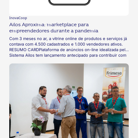
InovaCoop
Ailos Aproxima: marketplace para
empreendedores durante a pandemia
Com 3 meses no ar, a vitrine online de produtos e serviços já
contava com 4.500 cadastrados e 1.000 vendedores ativos.
RESUMO CARDPlataforma de anúncios on-line idealizada pelo
Sistema Ailos tem lançamento antecipado para contribuir com
cooperados e empreendedores locais do Sul do Brasil,
funcionando como vitrine de produtos e serviços e
possibilitando conexões entre clientes e empresas durante a
pandemia da Covid-19. Com acesso via aplicativo ou website,
a plataforma fomenta as atividades do cooperado pessoa
jurídica que é vinculado a alguma das cooperativas do
sistema, beneficiando a economia local e gerando valor por
meio do cooperativismo.