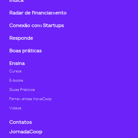
Indica
linkedin-
instagram
youtube
twitter
facebook-
flickr
Radar de financiamento
in
f
Conexão com Startups
Responde
Boas práticas
Ensina
Cursos
E-books
Guias Práticos
Ferramentas InovaCoop
Videos
Contatos
JornadaCoop