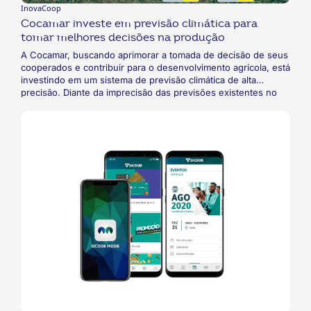
InovaCoop
Cocamar investe em previsão climática para
tomar melhores decisões na produção
A Cocamar, buscando aprimorar a tomada de decisão de seus
cooperados e contribuir para o desenvolvimento agrícola, está
investindo em um sistema de previsão climática de alta
precisão. Diante da imprecisão das previsões existentes no
mercado, a cooperativa decidiu criar uma rede própria de
estações meteorológicas e, atualmente, busca oferecê-las à
população. Para isso, a Cocamar está buscando parcerias com
o poder público e empresas privadas.