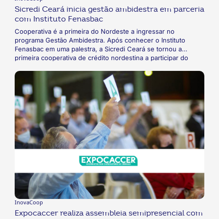
Sicredi Ceará inicia gestão ambidestra em parceria
com Instituto Fenasbac
Cooperativa é a primeira do Nordeste a ingressar no
programa Gestão Ambidestra. Após conhecer o Instituto
Fenasbac em uma palestra, a Sicredi Ceará se tornou a
primeira cooperativa de crédito nordestina a participar do
programa "Gestão Ambidestra: resultado e propósito". Focado
na transformação cultural em prol da inovação, a iniciativa
busca o equilíbrio entre aprimoramento contínuo da operação
e a habilidade de inovar pensando nos desafios futuros.
InovaCoop
Expocaccer realiza assembleia semipresencial com