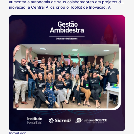
aumentar a autonomia de seus colaboradores em projetos de
inovação, a Central Ailos criou o Toolkit de Inovação. A
iniciativa consiste em um website com inúmeros métodos de
inovação explicados por meio de vídeos, textos e materiais.
Dessa maneira, os colaboradores do Sistema Ailos e outras
cooperativas conseguem fomentar e desenvolver projetos de
inovação sem grandes dificuldades.
InovaCoop