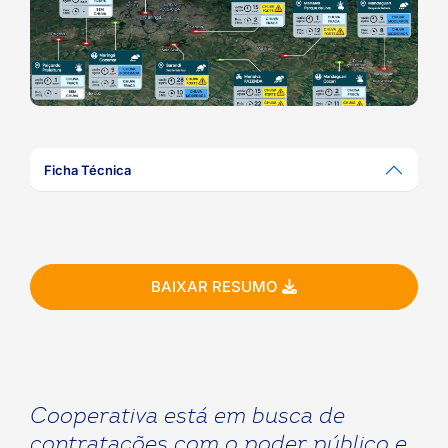
ook-
Ficha Técnica
BAIXAR RESUMO
Cooperativa está em busca de
contratações com o poder público e