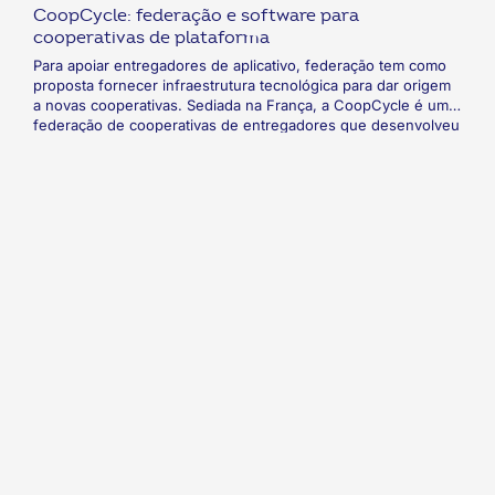
CoopCycle: federação e software para
cooperativas de plataforma
Para apoiar entregadores de aplicativo, federação tem como
proposta fornecer infraestrutura tecnológica para dar origem
a novas cooperativas. Sediada na França, a CoopCycle é uma
federação de cooperativas de entregadores que desenvolveu
uma infraestrutura tecnológica para apoiar a criação de
cooperativas de plataforma. A iniciativa, que já conta com 67
cooperativas associadas, tem como propósito melhorar a
distribuição dos resultados da operação aos associados,
tornando a remuneração mais condizente com a carga de
trabalho e proporcionando um trabalho mais digno.
fab
fab
fab
fab
fab
fab
fa-
fa-
fa-
fa-
fa-
fa-
Indica
linkedin-
instagram
youtube
twitter
facebook-
flickr