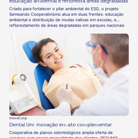
educação ambiental e refloresta áreas degradadas
Criado para fortalecer o pilar ambiental do ESG, o projeto
Semeando Cooperativismo atua em duas frentes: educação
ambiental e distribuição de mudas nativas em escolas, e
reflorestamento de áreas degradadas em parques nacionais
no Sul da Bahia. A iniciativa, realizada anualmente desde
2022, já beneficiou mais de 2 mil estudantes e reflorestou
uma área de um hectare.
InovaCoop
Dental Uni: inovação em ato complementar
Cooperativa de planos odontológicos amplia oferta de
serviços sem onerar mensalidade dos clientes. RESUMO