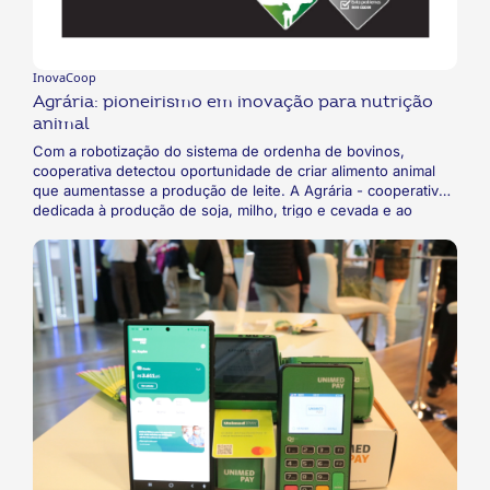
InovaCoop
Agrária: pioneirismo em inovação para nutrição
animal
Com a robotização do sistema de ordenha de bovinos,
cooperativa detectou oportunidade de criar alimento animal
que aumentasse a produção de leite. A Agrária - cooperativa
dedicada à produção de soja, milho, trigo e cevada e ao
beneficiamento dessas commodities para produção de malte,
farinhas, ração animal, sementes, óleos e farelos - investiu no
desenvolvimento de uma ração específica para animais de
ordenha com a finalidade era aumentar a produção de leite.