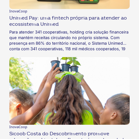
InovaCoop
Unimed Pay: uma fintech própria para atender ao
ecossistema Unimed
Para atender 341 cooperativas, holding cria solução financeira
que mantém receitas circulando no próprio sistema. Com
presença em 86% do território nacional, o Sistema Unimed
conta com 341 cooperativas, 118 mil médicos cooperados, 19
milhões de clientes, mais de 29 mil hospitais, clínicas e
serviços credenciados e 150 hospitais próprios. Em parceria
com a Q2 bank, criou a própria fintech, a Unimed Pay.
Cooperados, prestadores de serviços e beneficiários
contarão com uma carteira virtual com diversas soluções
financeiras e benefícios. Além disso, toda a receita gerada
será mantida no próprio ecossistema, gerando novas
oportunidades de negócio.
InovaCoop
Sicoob Costa do Descobrimento promove