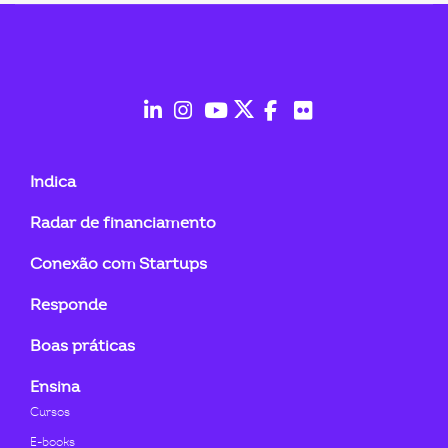
ook-
fab
fab
fab
fab
fab
fab
fa-
fa-
fa-
fa-
fa-
fa-
Indica
linkedin-
instagram
youtube
twitter
facebook-
flickr
Radar de financiamento
in
f
Conexão com Startups
Responde
Boas práticas
Ensina
Cursos
E-books