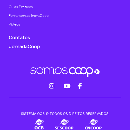
Guias Práticos
Ferramentas InovaCoop
Videos
Contatos
JornadaCoop
fab
fab
fab
fa-
fa-
fa-
instagram
youtube
facebook-
SISTEMA OCB © TODOS OS DIREITOS RESERVADOS.
f