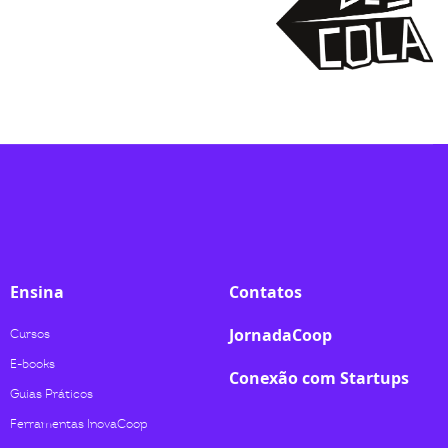
Ensina
Contatos
JornadaCoop
Cursos
E-books
Conexão com Startups
Guias Práticos
Ferramentas InovaCoop