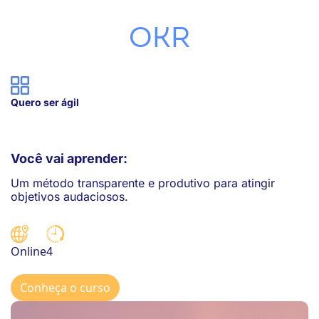
ook-
OKR
Quero ser ágil
Você vai aprender:
Um método transparente e produtivo para atingir
objetivos audaciosos.
4
Online
Conheça o curso