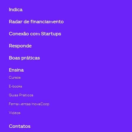
fa-
fa-
fa-
fa-
fa-
fa-
Indica
linkedin-
instagram
youtube
twitter
facebook-
flickr
Radar de financiamento
in
f
Conexão com Startups
Responde
Boas práticas
Ensina
Cursos
E-books
Guias Práticos
Ferramentas InovaCoop
Videos
Contatos