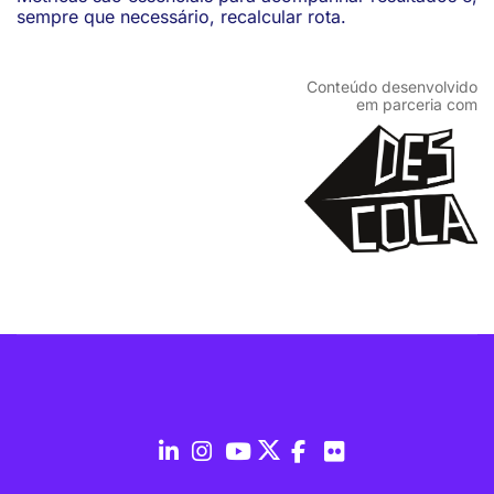
sempre que necessário, recalcular rota.
Conteúdo desenvolvido
em parceria com
fab
fab
fab
fab
fab
fab