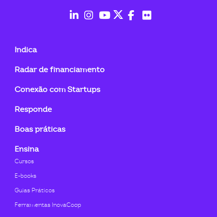
fab
fab
fab
fab
fab
fab
fa-
fa-
fa-
fa-
fa-
fa-
Indica
linkedin-
instagram
youtube
twitter
facebook-
flickr
Radar de financiamento
in
f
Conexão com Startups
Responde
Boas práticas
Ensina
Cursos
E-books
Guias Práticos
Ferramentas InovaCoop