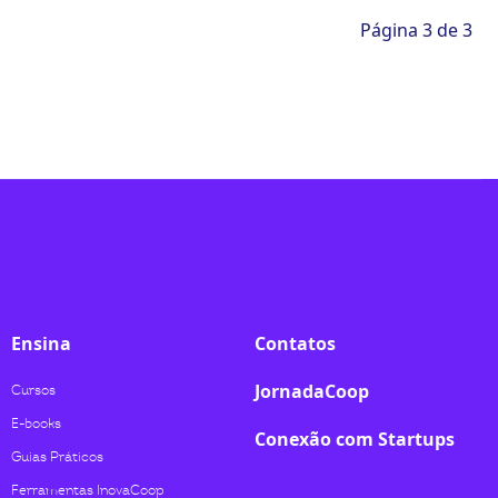
Página 3 de 3
Ensina
Contatos
JornadaCoop
Cursos
E-books
Conexão com Startups
Guias Práticos
Ferramentas InovaCoop