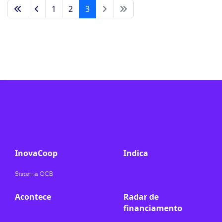
1
2
3
InovaCoop
Indica
Sistema OCB
Acontece
Radar de
financiamento