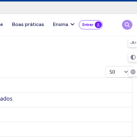
Pesqu
de
Boas práticas
Ensina
Entrar
Mostrar #
dados