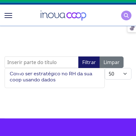
Pesqu
Inserir parte do título
Filtrar
Limpar
Mostrar #
Como ser estratégico no RH da sua
coop usando dados