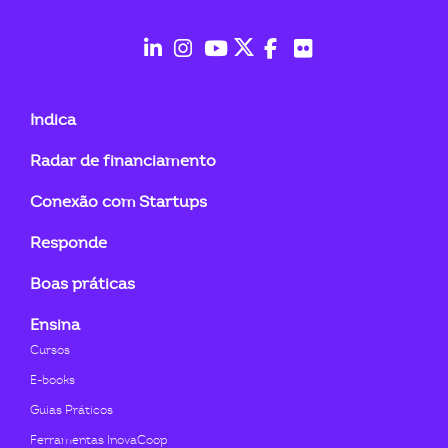
ook-
fab
fab
fab
fab
fab
fab
fa-
fa-
fa-
fa-
fa-
fa-
Indica
linkedin-
instagram
youtube
twitter
facebook-
flickr
Radar de financiamento
in
f
Conexão com Startups
Responde
Boas práticas
Ensina
Cursos
E-books
Guias Práticos
Ferramentas InovaCoop