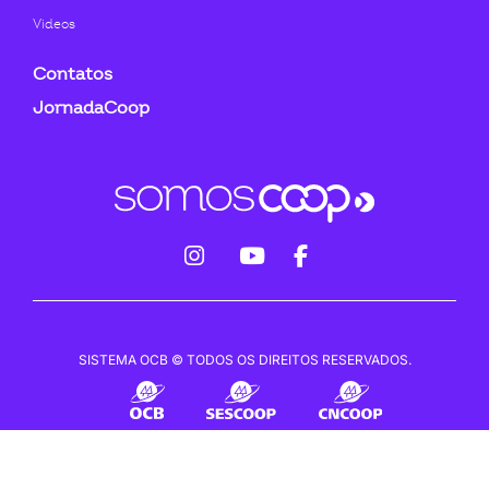
Videos
Contatos
JornadaCoop
fab
fab
fab
fa-
fa-
fa-
instagram
youtube
facebook-
SISTEMA OCB © TODOS OS DIREITOS RESERVADOS.
f