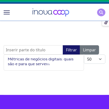
Pesqu
Inserir parte do título
Filtrar
Limpar
Mostrar #
Métricas de negócios digitais: quais
são e para que servem