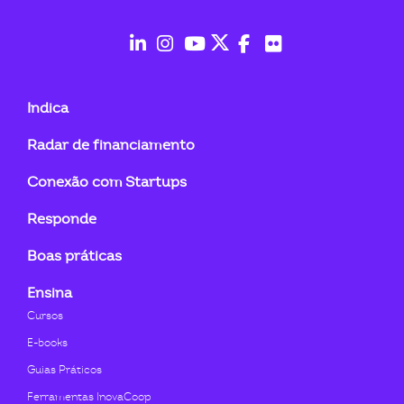
ook-
fab
fab
fab
fab
fab
fab
fa-
fa-
fa-
fa-
fa-
fa-
Indica
linkedin-
instagram
youtube
twitter
facebook-
flickr
Radar de financiamento
in
f
Conexão com Startups
Responde
Boas práticas
Ensina
Cursos
E-books
Guias Práticos
Ferramentas InovaCoop