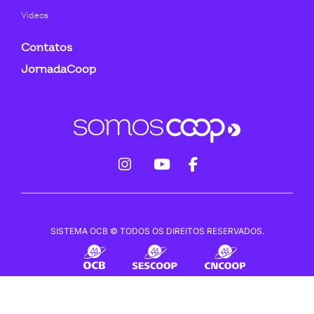
Videos
Contatos
JornadaCoop
fab
fab
fab
fa-
fa-
fa-
instagram
youtube
facebook-
SISTEMA OCB © TODOS OS DIREITOS RESERVADOS.
f